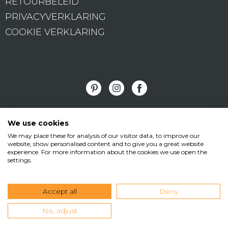
RETOURBELEID
PRIVACYVERKLARING
COOKIE VERKLARING
Vormad/Sittingimage
We use cookies
We may place these for analysis of our visitor data, to improve our
•
•
website, show personalised content and to give you a great website
Edisonstraat 11
3281 NC Numansdorp
T
experience. For more information about the cookies we use open the
settings.
•
•
+31(0)168 473199
M +31(0)6 538 165 45
E
info@sittingimage.com
Accept all
Deny
No, adjust