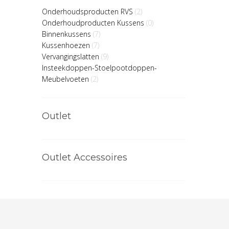
Onderhoudsproducten RVS
(2)
Onderhoudproducten Kussens
(0)
Binnenkussens
(7)
Kussenhoezen
(7)
Vervangingslatten
(9)
Insteekdoppen-Stoelpootdoppen-
Meubelvoeten
(2)
Outlet
Outlet Accessoires