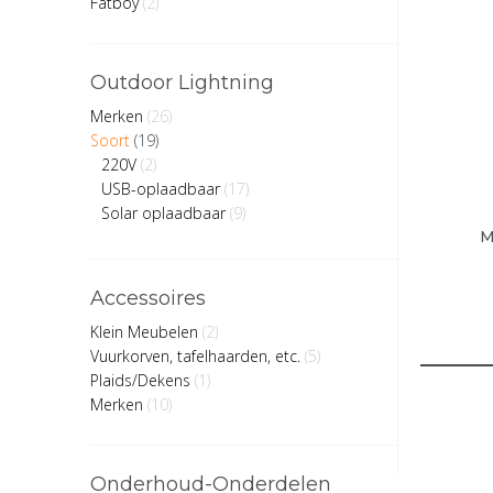
Fatboy
(2)
Outdoor Lightning
Merken
(26)
Soort
(19)
220V
(2)
USB-oplaadbaar
(17)
Solar oplaadbaar
(9)
M
Accessoires
Klein Meubelen
(2)
Vuurkorven, tafelhaarden, etc.
(5)
Plaids/Dekens
(1)
Merken
(10)
Onderhoud-Onderdelen