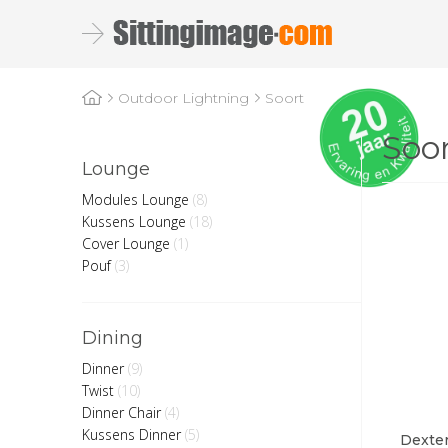
Soort
Outdoor Lightning
Soo
Lounge
Modules Lounge
(8)
Kussens Lounge
(18)
Cover Lounge
(1)
Pouf
(3)
Dining
Dinner
(9)
Twist
(10)
Dinner Chair
(4)
Kussens Dinner
(5)
Dexter