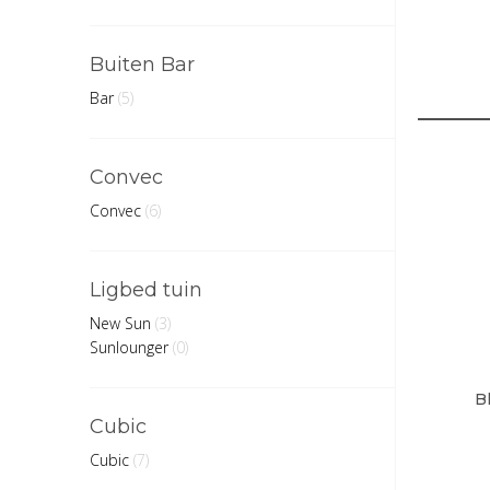
Buiten Bar
Bar
(5)
Convec
Convec
(6)
Ligbed tuin
New Sun
(3)
Sunlounger
(0)
B
Cubic
Cubic
(7)