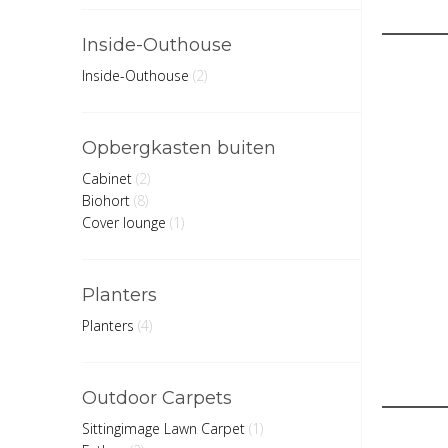
Inside-Outhouse
Inside-Outhouse
(2)
Opbergkasten buiten
Cabinet
(2)
Biohort
(8)
Cover lounge
(1)
Planters
Planters
(4)
Outdoor Carpets
Sittingimage Lawn Carpet
(1)