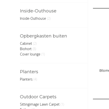
Inside-Outhouse
Inside-Outhouse
(2)
Opbergkasten buiten
Cabinet
(2)
Biohort
(8)
Cover lounge
(1)
Blomu
Planters
Planters
(4)
Outdoor Carpets
Sittingimage Lawn Carpet
(1)