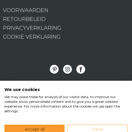
VOORWAARDEN
RETOURBELEID
PRIVACYVERKLARING
COOKIE VERKLARING
Vormad/Sittingimage
We use cookies
We may place these for analysis of our visitor data, to improve our
•
•
website, show personalised content and to give you a great website
Edisonstraat 11
3281 NC Numansdorp
T
experience. For more information about the cookies we use open the
settings.
•
•
+31(0)168 473199
M +31(0)6 538 165 45
E
info@sittingimage.com
Accept all
Deny