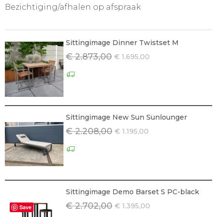
Bezichtiging/afhalen op afspraak
Sittingimage Dinner Twistset M
€ 2.873,00
€ 1.695,00
Sittingimage New Sun Sunlounger
€ 2.208,00
€ 1.195,00
Sittingimage Demo Barset S PC-black
€ 2.702,00
€ 1.395,00
Save