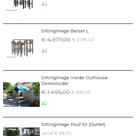
Sittingimage Barset L
€ 4.377,00
€ 2.195,00
Sittingimage Inside-Outhouse
Demomodel
€ 1.495,00
€ 695,00
Sittingimage Pouf 50 (Outlet)
vanaf € 99,00