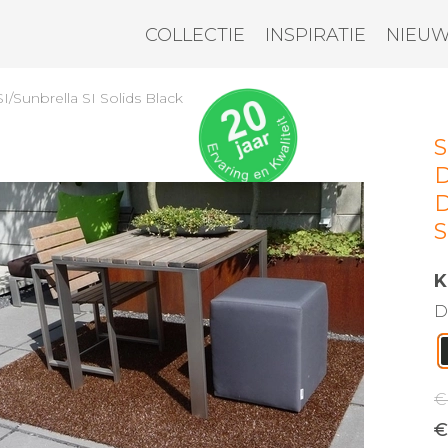
COLLECTIE
INSPIRATIE
NIEU
SI/Sunbrella SI Solids Black
S
D
D
S
K
D
€
€