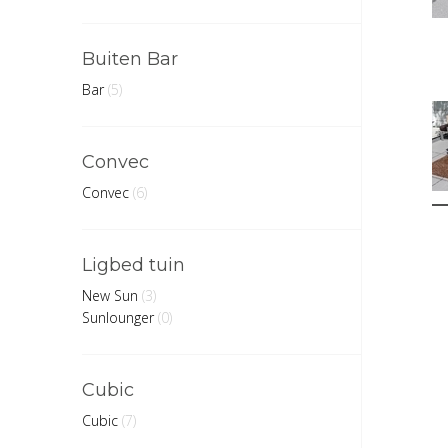
Buiten Bar
Bar
(5)
Convec
Convec
(6)
Ligbed tuin
New Sun
(3)
Sunlounger
(0)
Cubic
Cubic
(7)