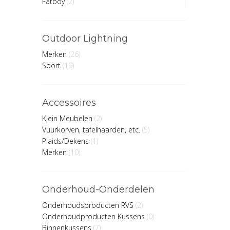
Fatboy
(2)
Outdoor Lightning
Merken
(26)
Soort
(19)
Accessoires
Klein Meubelen
(2)
Vuurkorven, tafelhaarden, etc.
(5)
Plaids/Dekens
(1)
Merken
(10)
Onderhoud-Onderdelen
Onderhoudsproducten RVS
(2)
Onderhoudproducten Kussens
(0)
Binnenkussens
(7)