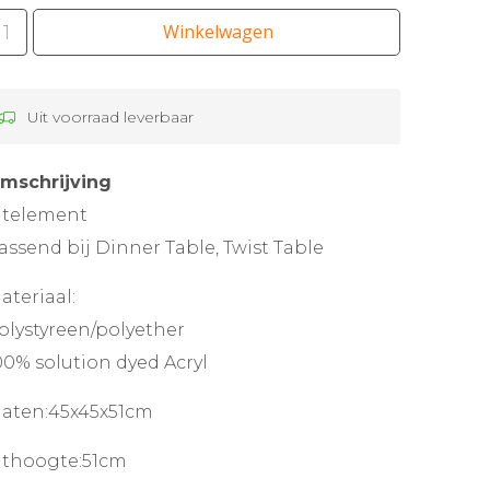
Winkelwagen
Uit voorraad leverbaar
mschrijving
itelement
assend bij Dinner Table, Twist Table
ateriaal:
olystyreen/polyether
00% solution dyed Acryl
aten:45x45x51cm
ithoogte:51cm