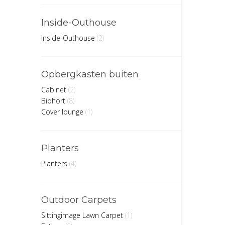
Inside-Outhouse
Inside-Outhouse
(2)
Opbergkasten buiten
Cabinet
(2)
Biohort
(8)
Cover lounge
(1)
Planters
Planters
(4)
Outdoor Carpets
Sittingimage Lawn Carpet
(1)