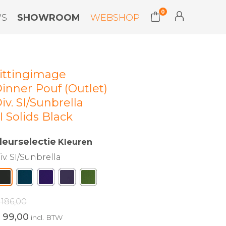
0
WS
SHOWROOM
WEBSHOP
ittingimage
inner Pouf (Outlet)
iv. SI/Sunbrella
I Solids Black
leurselectie
Kleuren
iv. SI/Sunbrella
 186,00
 99,00
incl. BTW