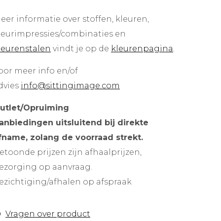
eer informatie over stoffen, kleuren,
leurimpressies/combinaties en
leurenstalen
vindt je op de
kleurenpagina
.
oor meer info en/of
dvies
info@sittingimage.com
utlet/Opruiming
anbiedingen uitsluitend bij direkte
fname, zolang de voorraad strekt.
etoonde prijzen zijn afhaalprijzen,
ezorging op aanvraag.
ezichtiging/afhalen op afspraak
Vragen over product