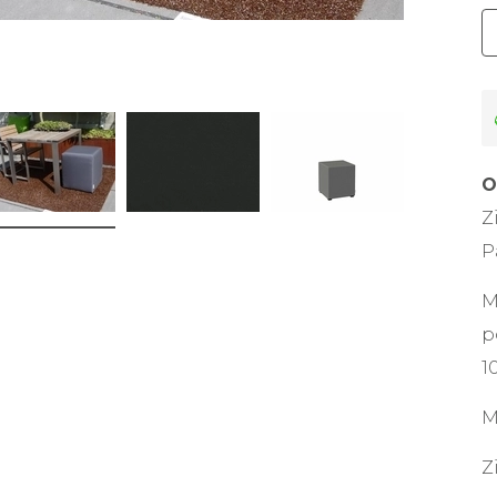
O
Z
P
M
p
1
M
Z