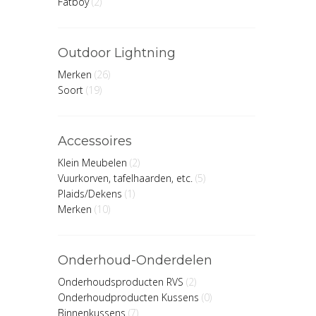
Fatboy
(2)
Outdoor Lightning
Merken
(26)
Soort
(19)
Accessoires
Klein Meubelen
(2)
Vuurkorven, tafelhaarden, etc.
(5)
Plaids/Dekens
(1)
Merken
(10)
Onderhoud-Onderdelen
Onderhoudsproducten RVS
(2)
Onderhoudproducten Kussens
(0)
Binnenkussens
(7)