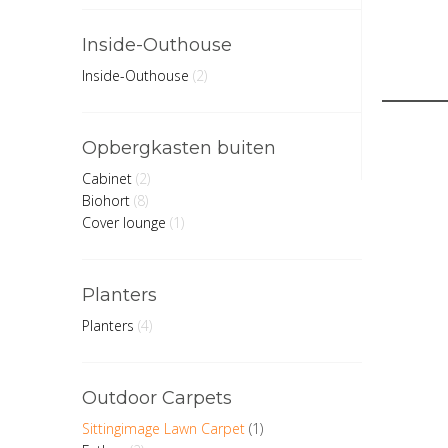
Inside-Outhouse
Inside-Outhouse
(2)
Opbergkasten buiten
Cabinet
(2)
Biohort
(8)
Cover lounge
(1)
Planters
Planters
(4)
Outdoor Carpets
Sittingimage Lawn Carpet
(1)