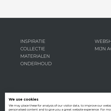
INSPIRATIE
WEBS
COLLECTIE
MIJN 
MATERIALEN
ONDERHOUD
We use cookies
We may place these for analysis of our visitor data, to improve our webs
personalised content and to give you a great website experience. For mo