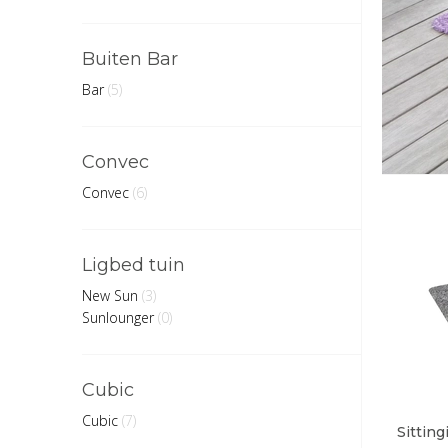
Buiten Bar
Bar
(5)
Convec
Convec
(6)
Ligbed tuin
New Sun
(3)
Sunlounger
(0)
Cubic
Cubic
(7)
Sittin