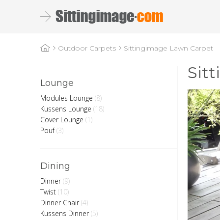
Sittingimage Lawn Carpet
Outdoor Carpets
Sit
Lounge
Modules Lounge
(8)
Kussens Lounge
(18)
Cover Lounge
(1)
Pouf
(3)
Dining
Dinner
(9)
Twist
(10)
Dinner Chair
(4)
Kussens Dinner
(5)