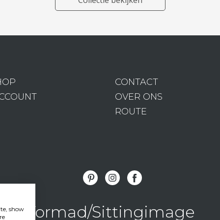
Collectie bekijken
HOP
CONTACT
ACCOUNT
OVER ONS
ROUTE
Vormad/Sittingimage
ite, show
re