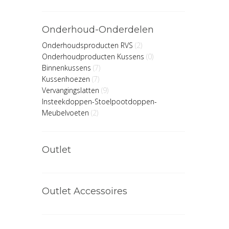
Onderhoud-Onderdelen
Onderhoudsproducten RVS
(2)
Onderhoudproducten Kussens
(0)
Binnenkussens
(7)
Kussenhoezen
(7)
Vervangingslatten
(9)
Insteekdoppen-Stoelpootdoppen-
Meubelvoeten
(2)
Outlet
Outlet Accessoires