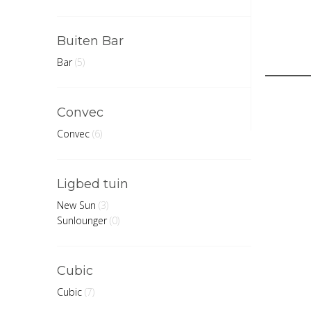
Buiten Bar
Bar
(5)
Convec
Convec
(6)
Ligbed tuin
New Sun
(3)
Sunlounger
(0)
Cubic
Cubic
(7)