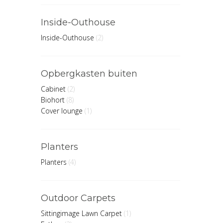
Inside-Outhouse
Inside-Outhouse
(2)
Opbergkasten buiten
Cabinet
(2)
Biohort
(8)
Cover lounge
(1)
Planters
Planters
(4)
Outdoor Carpets
Sittingimage Lawn Carpet
(1)