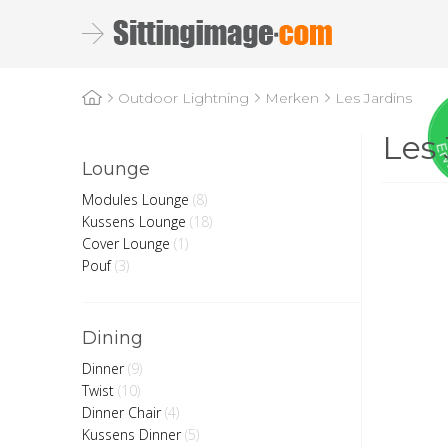
Les Jardins
Outdoor Lightning
Merken
Les 
Lounge
Modules Lounge
(8)
Kussens Lounge
(18)
Cover Lounge
(1)
Pouf
(3)
Dining
Dinner
(9)
Twist
(10)
Dinner Chair
(4)
Kussens Dinner
(5)