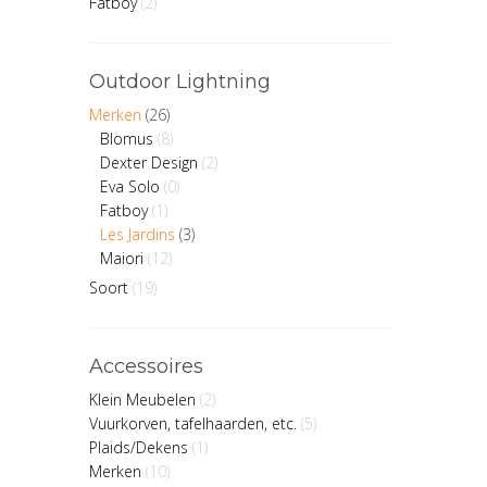
Fatboy
(2)
Outdoor Lightning
Merken
(26)
Blomus
(8)
Dexter Design
(2)
Eva Solo
(0)
Fatboy
(1)
Les Jardins
(3)
Maiori
(12)
Soort
(19)
Accessoires
Klein Meubelen
(2)
Vuurkorven, tafelhaarden, etc.
(5)
Plaids/Dekens
(1)
Merken
(10)