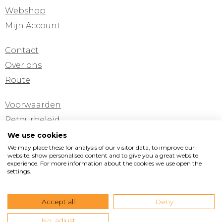
Webshop
Mijn Account
Contact
Over ons
Route
Voorwaarden
Retourbeleid
Privacyverklaring
We use cookies
We may place these for analysis of our visitor data, to improve our
Cookie verklaring
website, show personalised content and to give you a great website
experience. For more information about the cookies we use open the
settings.
Pinterest
Instagram
Facebook
Vormad/Sittingimage
Accept all
Deny
Edisonstraat 11
•
3281 NC Numansdorp
•
T +31(0)168
473199
•
M +31(0)6 538 165 45
•
E
No, adjust