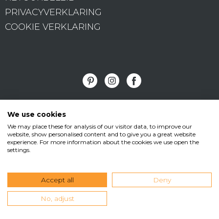
PRIVACYVERKLARING
COOKIE VERKLARING
Vormad/Sittingimage
We use cookies
We may place these for analysis of our visitor data, to improve our
•
•
website, show personalised content and to give you a great website
Edisonstraat 11
3281 NC Numansdorp
T
experience. For more information about the cookies we use open the
settings.
•
•
+31(0)168 473199
M +31(0)6 538 165 45
E
info@sittingimage.com
Accept all
Deny
No, adjust