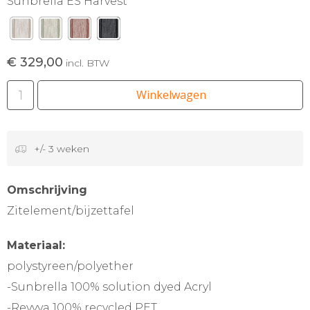
Sunbrella ES Harvest
€ 329,00
incl. BTW
Winkelwagen
+/- 3 weken
Omschrijving
Zitelement/bijzettafel
Materiaal:
polystyreen/polyether
-Sunbrella 100% solution dyed Acryl
-Revyva 100% recycled PET