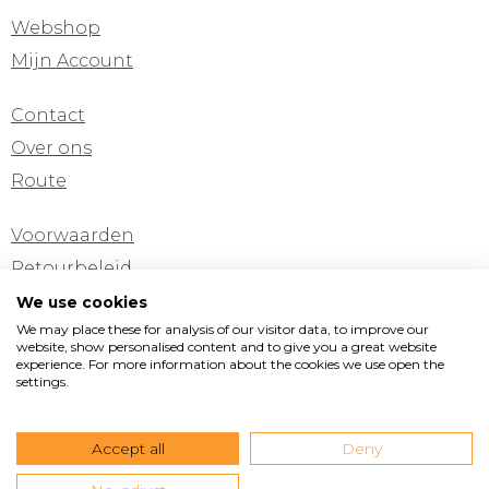
Webshop
Mijn Account
Contact
Over ons
Route
Voorwaarden
Retourbeleid
Privacyverklaring
We use cookies
We may place these for analysis of our visitor data, to improve our
Cookie verklaring
website, show personalised content and to give you a great website
experience. For more information about the cookies we use open the
settings.
Pinterest
Instagram
Facebook
Vormad/Sittingimage
Accept all
Deny
Edisonstraat 11
•
3281 NC Numansdorp
•
T +31(0)168
473199
•
M +31(0)6 538 165 45
•
E