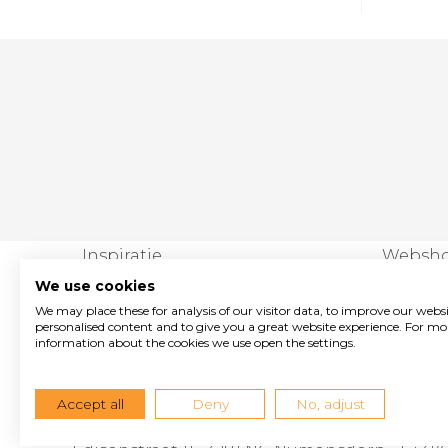
Inspiratie
Websh
Collectie
Mijn Ac
We use cookies
We may place these for analysis of our visitor data, to improve our webs
Materialen
personalised content and to give you a great website experience. For mo
information about the cookies we use open the settings.
Onderhoud
Pinterest
Instagram
Facebook
Accept all
Deny
No, adjust
Vormad/Sittingimage