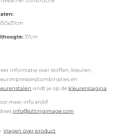
llWeather constructie
aten:
/50x37cm
ithoogte:
37cm
eer informatie over stoffen, kleuren,
leurimpressies/combinaties en
leurenstalen
vindt je op de
kleurenpagina
.
oor meer info en/of
dvies
info@sittingimage.com
Vragen over product