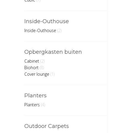
Inside-Outhouse
Inside-Outhouse
(2)
Opbergkasten buiten
Cabinet
(2)
Biohort
(8)
Cover lounge
(1)
Planters
Planters
(4)
Outdoor Carpets