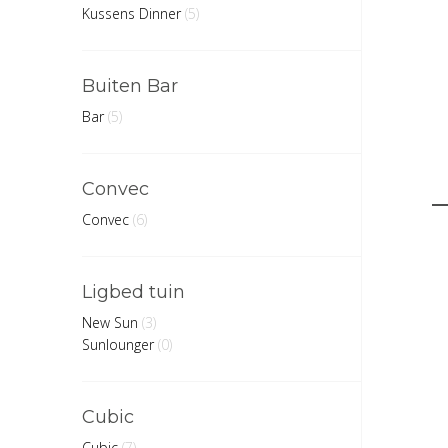
Kussens Dinner
(5)
Buiten Bar
Bar
(5)
Convec
Convec
(6)
Ligbed tuin
New Sun
(3)
Sunlounger
(0)
Cubic
Cubic
(7)