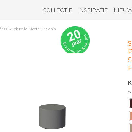
COLLECTIE
INSPIRATIE
NIEU
 50 Sunbrella Natté Freesia
S
P
S
F
K
S