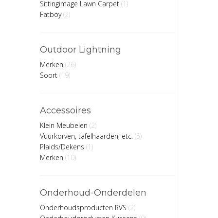
Sittingimage Lawn Carpet
(1)
Fatboy
(2)
Outdoor Lightning
Merken
(26)
Soort
(19)
Accessoires
Klein Meubelen
(2)
Vuurkorven, tafelhaarden, etc.
(5)
Plaids/Dekens
(1)
Merken
(10)
Onderhoud-Onderdelen
Onderhoudsproducten RVS
(2)