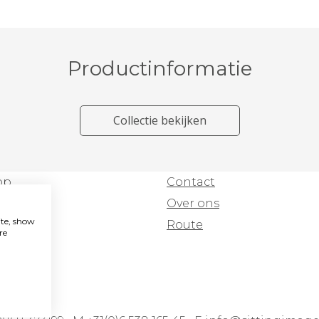
Productinformatie
Collectie bekijken
op
Contact
count
Over ons
ite, show
Route
re