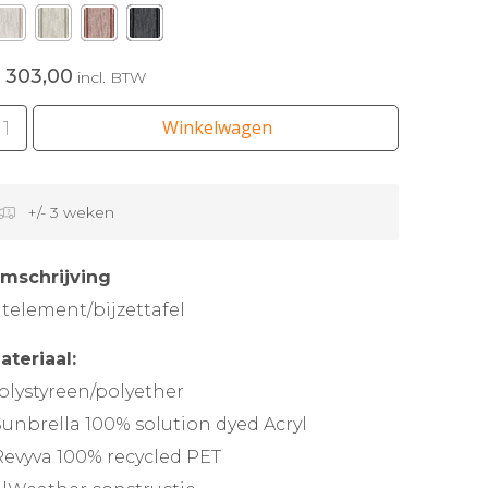
 303,00
incl. BTW
Winkelwagen
+/- 3 weken
mschrijving
itelement/bijzettafel
ateriaal:
olystyreen/polyether
Sunbrella 100% solution dyed Acryl
Revyva 100% recycled PET