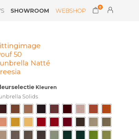
0
WS
SHOWROOM
WEBSHOP
ittingimage
ouf 50
unbrella Natté
reesia
leurselectie
Kleuren
unbrella Solids