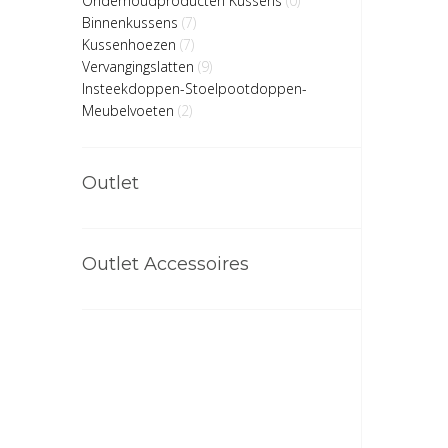
Onderhoudproducten Kussens
(0)
Binnenkussens
(7)
Kussenhoezen
(7)
Vervangingslatten
(9)
Insteekdoppen-Stoelpootdoppen-
Meubelvoeten
(2)
Outlet
Outlet Accessoires