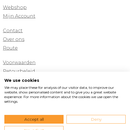
Webshop
Mijn Account
Contact
Over ons
Route
Voorwaarden
Retourbeleid
Privacyverklaring
We use cookies
We may place these for analysis of our visitor data, to improve our
Cookie verklaring
website, show personalised content and to give you a great website
experience. For more information about the cookies we use open the
settings.
Pinterest
Instagram
Facebook
Vormad/Sittingimage
Accept all
Deny
Edisonstraat 11
•
3281 NC Numansdorp
•
T +31(0)168
473199
•
M +31(0)6 538 165 45
•
E