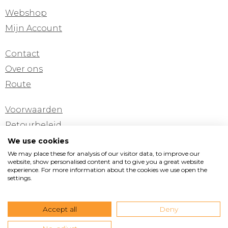
Webshop
Mijn Account
Contact
Over ons
Route
Voorwaarden
Retourbeleid
Privacyverklaring
We use cookies
We may place these for analysis of our visitor data, to improve our
Cookie verklaring
website, show personalised content and to give you a great website
experience. For more information about the cookies we use open the
settings.
Pinterest
Instagram
Facebook
Vormad/Sittingimage
Accept all
Deny
Edisonstraat 11
•
3281 NC Numansdorp
•
T +31(0)168
473199
•
M +31(0)6 538 165 45
•
E