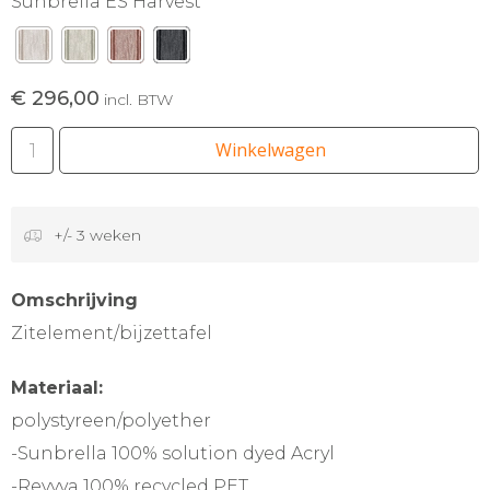
Sunbrella ES Harvest
€ 296,00
incl. BTW
Winkelwagen
+/- 3 weken
Omschrijving
Zitelement/bijzettafel
Materiaal:
polystyreen/polyether
-Sunbrella 100% solution dyed Acryl
-Revyva 100% recycled PET